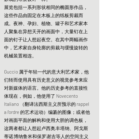
展览包括一系列形状相同的椭圆形作品，
这些作品由固定在木板上的纸板剪裁而
成。夜神、孕妇、植物、罐子和艺术家本
人聚集在异想天开的画面中，大量钉在上
面的钉子让人想起夜空。在其中两幅画作
中，艺术家自身轮廓的剪裁与缓慢旋转的
机械装置相连。
Guccio 属于年轻一代的意大利艺术家，他
们转而使用具有历史意义的视觉参考来应
对新媒体的语言。他的历史参考的直接性
体现在，例如，他使用了 Novecento
Italiano （翻译法西斯主义所预示的 rappel
a l'ordre 的艺术运动）编纂的图像；或者他
对画面平面的解构和使用大胆的调色板，
这两者都让人想起卢西奥·丰塔纳、阿戈斯
蒂诺·博纳鲁米和保罗·谢吉等人的空间主义