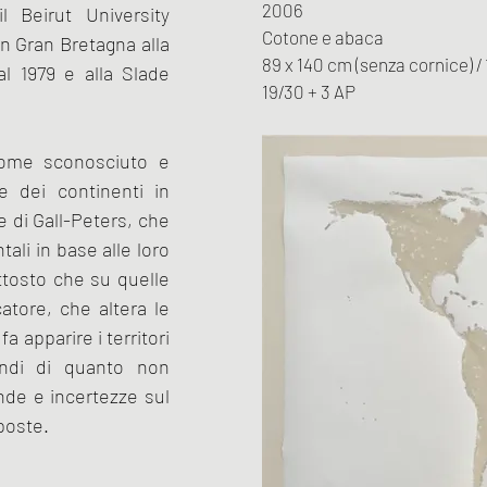
2006
l Beirut University
Cotone e abaca
in Gran Bretagna alla
89 x 140 cm (senza cornice) / 
l 1979 e alla Slade
19/30 + 3 AP
come sconosciuto e
e dei continenti in
e di Gall-Peters, che
ali in base alle loro
uttosto che su quelle
catore, che altera le
a apparire i territori
randi di quanto non
ande e incertezze sul
poste.