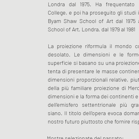
Londra dal 1975. Ha frequentato i
College, e poi ha proseguito gli studi 
Byam Shaw School of Art dal 1975 a
School of Art, Londra, dal 1979 al 1981
La proiezione riformula il mondo 
desolato. Le dimensioni e le form
superficie si basano su una proiezion
tenta di presentare le masse continent
dimensioni proporzionali relative, pi
della più familiare proiezione di Mer
dimensioni e la forma dei continenti e f
dell'emisfero settentrionale più g
siano. Il titolo dell'opera evoca dom
nostro futuro piuttosto che fornire ris
Mostre selezionate del passato: